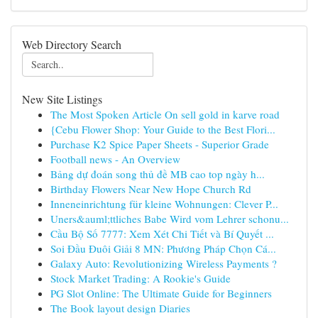
Web Directory Search
New Site Listings
The Most Spoken Article On sell gold in karve road
{Cebu Flower Shop: Your Guide to the Best Flori...
Purchase K2 Spice Paper Sheets - Superior Grade
Football news - An Overview
Bảng dự đoán song thủ đề MB cao top ngày h...
Birthday Flowers Near New Hope Church Rd
Inneneinrichtung für kleine Wohnungen: Clever P...
Uners&auml;ttliches Babe Wird vom Lehrer schonu...
Cầu Bộ Số 7777: Xem Xét Chi Tiết và Bí Quyết ...
Soi Đầu Đuôi Giải 8 MN: Phương Pháp Chọn Cá...
Galaxy Auto: Revolutionizing Wireless Payments ?
Stock Market Trading: A Rookie's Guide
PG Slot Online: The Ultimate Guide for Beginners
The Book layout design Diaries