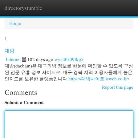
directorystumble
Togg
navi
Home
1
대밤
Internet
182 days ago
wyatt0z09fkp5
대밤(daebam)은 대구의밤 정보를 한눈에 확인할 수 있도록 구성
된 전문 유흥 정보 사이트로, 대구·경북 지역 이용자들에게 높은
인지도를 보유한 플랫폼입니다
https://대밤사이트.isweb.co.kr/
Report this page
Comments
Submit a Comment