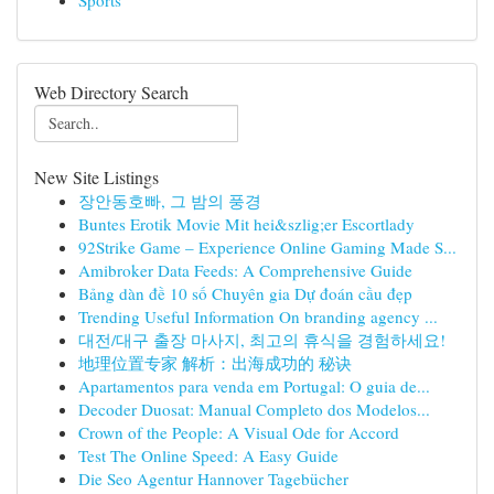
Sports
Web Directory Search
New Site Listings
장안동호빠, 그 밤의 풍경
Buntes Erotik Movie Mit hei&szlig;er Escortlady
92Strike Game – Experience Online Gaming Made S...
Amibroker Data Feeds: A Comprehensive Guide
Bảng dàn đề 10 số Chuyên gia Dự đoán cầu đẹp
Trending Useful Information On branding agency ...
대전/대구 출장 마사지, 최고의 휴식을 경험하세요!
地理位置专家 解析：出海成功的 秘诀
Apartamentos para venda em Portugal: O guia de...
Decoder Duosat: Manual Completo dos Modelos...
Crown of the People: A Visual Ode for Accord
Test The Online Speed: A Easy Guide
Die Seo Agentur Hannover Tagebücher