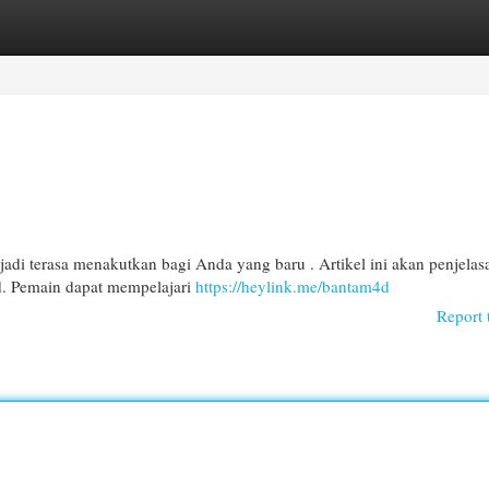
egories
Register
Login
adi terasa menakutkan bagi Anda yang baru . Artikel ini akan penjelas
. Pemain dapat mempelajari
https://heylink.me/bantam4d
Report 