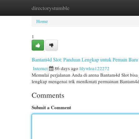
directorystumble
Home
New Site Listings
Add Site
Cat
Home
1
Bantam4d Slot: Panduan Lengkap untuk Pemain Baru
Internet
86 days ago
lilywloa122272
Memulai perjalanan Anda di arena Bantam4d Slot bisa j
lengkap mengenai trik menikmati permainan Bantam4d
Comments
Submit a Comment