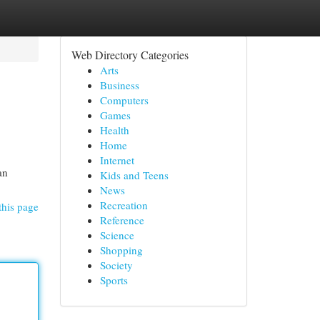
Web Directory Categories
Arts
Business
Computers
Games
Health
Home
Internet
an
Kids and Teens
News
Recreation
this page
Reference
Science
Shopping
Society
Sports