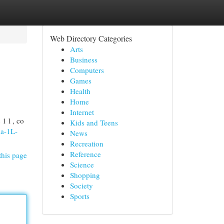
Web Directory Categories
Arts
Business
Computers
Games
Health
Home
Internet
1 l , co
Kids and Teens
na-1L-
News
Recreation
Reference
this page
Science
Shopping
Society
Sports