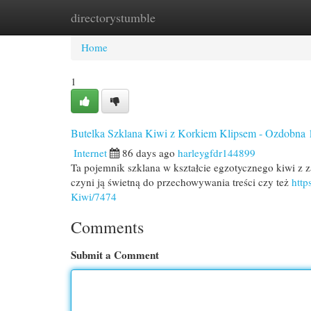
directorystumble
Home
New Site Listings
Add Site
Cat
Home
1
Butelka Szklana Kiwi z Korkiem Klipsem - Ozdobna 
Internet
86 days ago
harleygfdr144899
Ta pojemnik szklana w kształcie egzotycznego kiwi z z
czyni ją świetną do przechowywania treści czy też
http
Kiwi/7474
Comments
Submit a Comment