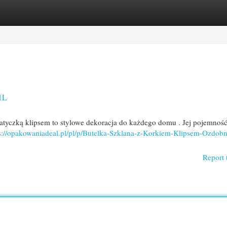
egories
Register
Login
1L
atyczką klipsem to stylowe dekoracja do każdego domu . Jej pojemność 
s://opakowaniadeal.pl/pl/p/Butelka-Szklana-z-Korkiem-Klipsem-Ozdob
Report 