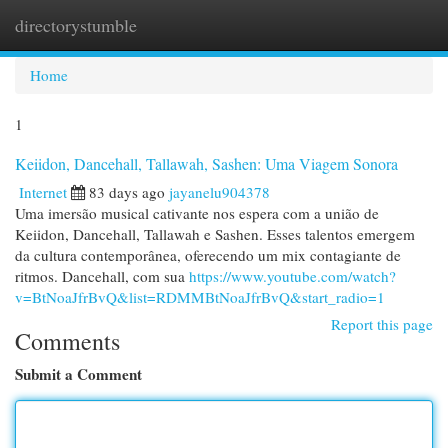
directorystumble
Togg
navi
Home
1
Keiidon, Dancehall, Tallawah, Sashen: Uma Viagem Sonora
Internet
83 days ago
jayanelu904378
Uma imersão musical cativante nos espera com a união de
Keiidon, Dancehall, Tallawah e Sashen. Esses talentos emergem
da cultura contemporânea, oferecendo um mix contagiante de
ritmos. Dancehall, com sua
https://www.youtube.com/watch?
v=BtNoaJfrBvQ&list=RDMMBtNoaJfrBvQ&start_radio=1
Report this page
Comments
Submit a Comment