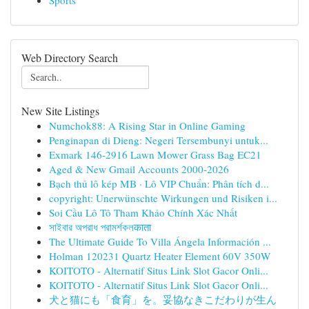
Sports
Web Directory Search
New Site Listings
Numchok88: A Rising Star in Online Gaming
Penginapan di Dieng: Negeri Tersembunyi untuk...
Exmark 146-2916 Lawn Mower Grass Bag EC21
Aged & New Gmail Accounts 2000-2026
Bạch thủ lô kép MB · Lô VIP Chuẩn: Phân tích d...
copyright: Unerwünschte Wirkungen und Risiken i...
Soi Cầu Lô Tô Tham Khảo Chính Xác Nhất
সাইবার অপরাধ পরামর্শকলकाता
The Ultimate Guide To Villa Ángela Información ...
Holman 120231 Quartz Heater Element 60V 350W
KOITOTO - Alternatif Situs Link Slot Gacor Onli...
KOITOTO - Alternatif Situs Link Slot Gacor Onli...
犬と猫にも「食育」を。妥協なきこだわりが生ん