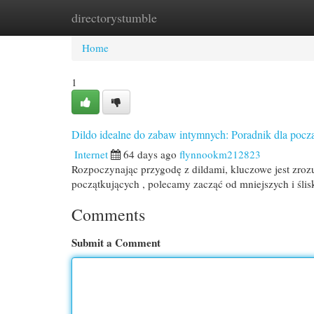
directorystumble
Home
New Site Listings
Add Site
Cat
Home
1
Dildo idealne do zabaw intymnych: Poradnik dla pocz
Internet
64 days ago
flynnookm212823
Rozpoczynając przygodę z dildami, kluczowe jest zroz
początkujących , polecamy zacząć od mniejszych i ślis
Comments
Submit a Comment