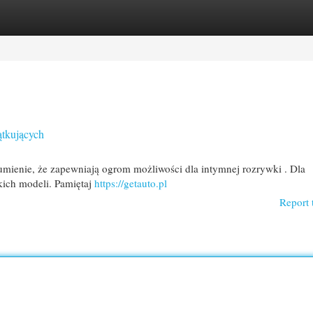
egories
Register
Login
ątkujących
umienie, że zapewniają ogrom możliwości dla intymnej rozrywki . Dla
kich modeli. Pamiętaj
https://getauto.pl
Report 