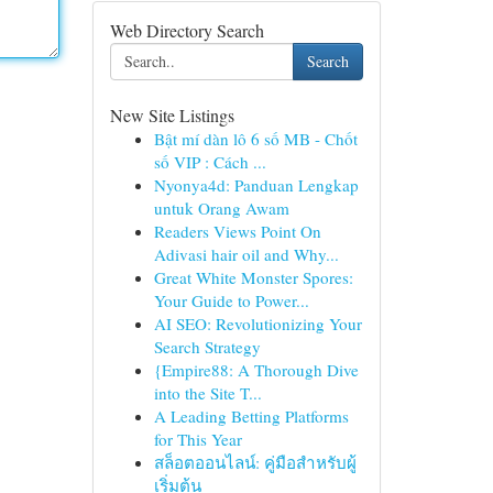
Web Directory Search
Search
New Site Listings
Bật mí dàn lô 6 số MB - Chốt
số VIP : Cách ...
Nyonya4d: Panduan Lengkap
untuk Orang Awam
Readers Views Point On
Adivasi hair oil and Why...
Great White Monster Spores:
Your Guide to Power...
AI SEO: Revolutionizing Your
Search Strategy
{Empire88: A Thorough Dive
into the Site T...
A Leading Betting Platforms
for This Year
สล็อตออนไลน์: คู่มือสำหรับผู้
เริ่มต้น