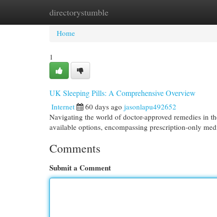
directorystumble
Home
New Site Listings
Add Site
Cat
Home
1
UK Sleeping Pills: A Comprehensive Overview
Internet
60 days ago
jasonlapu492652
Navigating the world of doctor-approved remedies in th
available options, encompassing prescription-only me
Comments
Submit a Comment