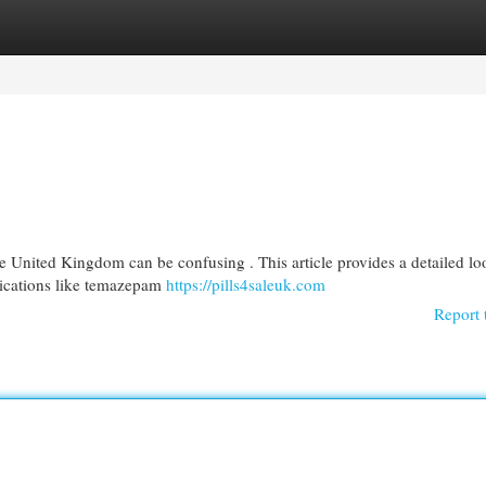
egories
Register
Login
e United Kingdom can be confusing . This article provides a detailed lo
dications like temazepam
https://pills4saleuk.com
Report 