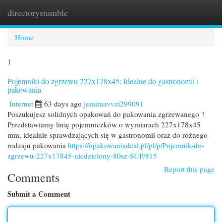
directorystumble
Togg
navi
Home
1
Pojemniki do zgrzewu 227x178x45: Idealne do gastronomii i
pakowania
Internet
63 days ago
jemimavvzi299091
Poszukujesz solidnych opakowań do pakowania zgrzewanego ?
Przedstawiamy linię pojemniczków o wymiarach 227x178x45
mm, idealnie sprawdzających się w gastronomii oraz do różnego
rodzaju pakowania
https://opakowaniadeal.pl/pl/p/Pojemnik-do-
zgrzewu-227x17845-niedzielony-80sz-SUP/815
Report this page
Comments
Submit a Comment