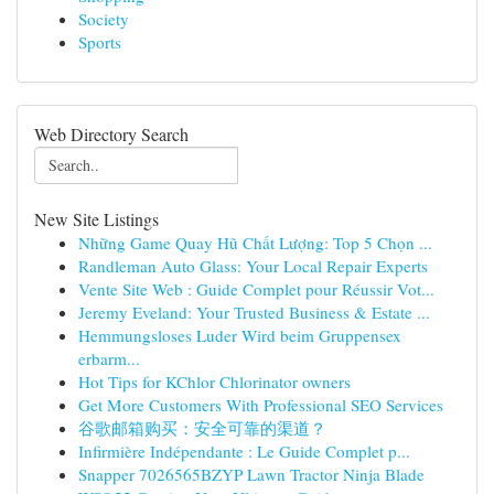
Society
Sports
Web Directory Search
New Site Listings
Những Game Quay Hũ Chất Lượng: Top 5 Chọn ...
Randleman Auto Glass: Your Local Repair Experts
Vente Site Web : Guide Complet pour Réussir Vot...
Jeremy Eveland: Your Trusted Business & Estate ...
Hemmungsloses Luder Wird beim Gruppensex
erbarm...
Hot Tips for KChlor Chlorinator owners
Get More Customers With Professional SEO Services
谷歌邮箱购买：安全可靠的渠道？
Infirmière Indépendante : Le Guide Complet p...
Snapper 7026565BZYP Lawn Tractor Ninja Blade