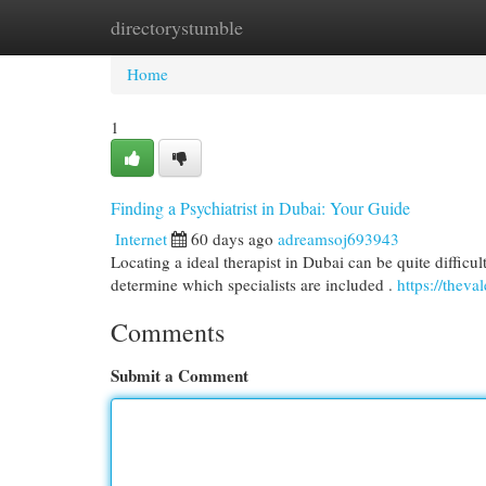
directorystumble
Home
New Site Listings
Add Site
Cat
Home
1
Finding a Psychiatrist in Dubai: Your Guide
Internet
60 days ago
adreamsoj693943
Locating a ideal therapist in Dubai can be quite difficul
determine which specialists are included .
https://theva
Comments
Submit a Comment