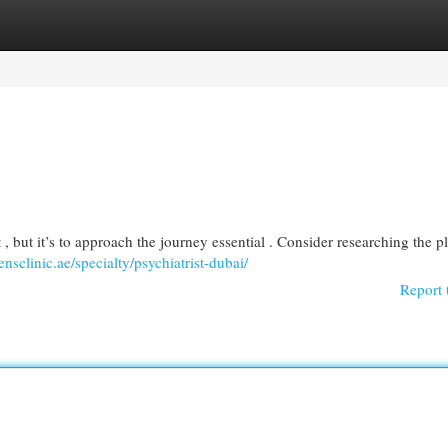
egories
Register
Login
t , but it’s to approach the journey essential . Consider researching the p
lensclinic.ae/specialty/psychiatrist-dubai/
Report 