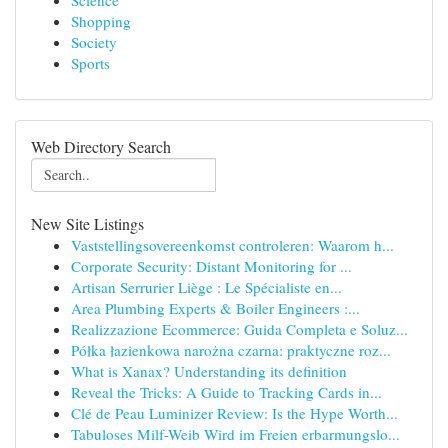
Science
Shopping
Society
Sports
Web Directory Search
New Site Listings
Vaststellingsovereenkomst controleren: Waarom h...
Corporate Security: Distant Monitoring for ...
Artisan Serrurier Liège : Le Spécialiste en...
Area Plumbing Experts & Boiler Engineers :...
Realizzazione Ecommerce: Guida Completa e Soluz...
Półka łazienkowa narożna czarna: praktyczne roz...
What is Xanax? Understanding its definition
Reveal the Tricks: A Guide to Tracking Cards in...
Clé de Peau Luminizer Review: Is the Hype Worth...
Tabuloses Milf-Weib Wird im Freien erbarmungslo...