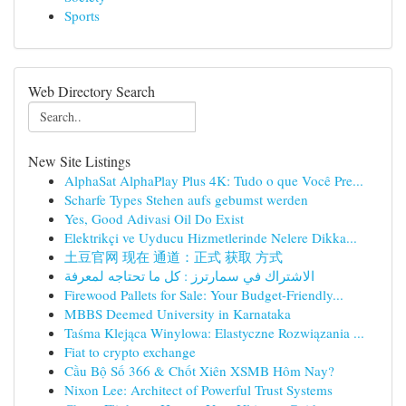
Sports
Web Directory Search
New Site Listings
AlphaSat AlphaPlay Plus 4K: Tudo o que Você Pre...
Scharfe Types Stehen aufs gebumst werden
Yes, Good Adivasi Oil Do Exist
Elektrikçi ve Uyducu Hizmetlerinde Nelere Dikka...
土豆官网 现在 通道：正式 获取 方式
الاشتراك في سمارترز : كل ما تحتاجه لمعرفة
Firewood Pallets for Sale: Your Budget-Friendly...
MBBS Deemed University in Karnataka
Taśma Klejąca Winylowa: Elastyczne Rozwiązania ...
Fiat to crypto exchange
Cầu Bộ Số 366 & Chốt Xiên XSMB Hôm Nay?
Nixon Lee: Architect of Powerful Trust Systems