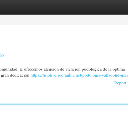
egories
Register
Login
cio
 comunidad, te ofrecemos atención de atención podológica de la óptima
n gran dedicación
https://fisiolive.seorankia.net/podologia-valladolid-nse
Report 