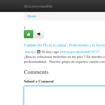
directorystumble
Home
New Site Listings
Add Site
Cat
Home
1
Cuidado del Pie en la ciudad : Profesionales a tu Servi
Internet
50 days ago
podologavalladolid670317
¿Buscas solucionar molestias en tus pies ? En nuestra
profesionalidad . Nuestro grupo de expertos cuenta co
Comments
Submit a Comment