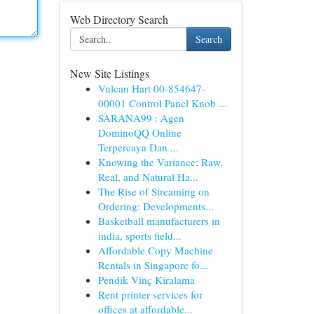
Web Directory Search
Search
New Site Listings
Vulcan Hart 00-854647-
00001 Control Panel Knob ...
SARANA99 : Agen
DominoQQ Online
Terpercaya Dan ...
Knowing the Variance: Raw,
Real, and Natural Ha...
The Rise of Streaming on
Ordering: Developments...
Basketball manufacturers in
india, sports field...
Affordable Copy Machine
Rentals in Singapore fo...
Pendik Vinç Kiralama
Rent printer services for
offices at affordable...