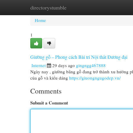
directorystumble
Home
New Site Listings
Add Site
Cat
Home
1
Giường gỗ – Phong cách Bài trí Nội thất Đương đại
Internet
29 days ago
gingngg467888
Ngày nay , giường bằng gỗ đang trở thành xu hướng phổ
của gỗ và kiểu dáng
https://giuongngugodep.vn/
Comments
Submit a Comment