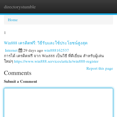
directorystumble
Togg
navi
Home
1
Win888 เครดิตฟรี: วิธีรับและใช้ประโยชน์สูงสุด
Internet
29 days ago
win888162537
การได้ เครดิตฟรี จาก Win888 เป็นวิธี ที่ดีเยี่ยม สำหรับผู้เล่น
ใหม่ๆ
https://www.win888.services/article/win888-register
Report this page
Comments
Submit a Comment