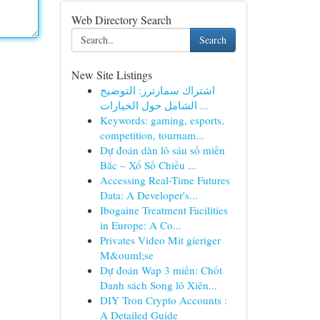
Web Directory Search
Search
New Site Listings
اشتراك سمارترز: التوضيح
الشامل حول الخيارات ...
Keywords: gaming, esports,
competition, tournam...
Dự đoán dàn lô sáu số miền
Bắc – Xổ Số Chiều ...
Accessing Real-Time Futures
Data: A Developer's...
Ibogaine Treatment Facilities
in Europe: A Co...
Privates Video Mit gieriger
M&ouml;se
Dự đoán Wap 3 miền: Chốt
Danh sách Song lô Xiên...
DIY Tron Crypto Accounts :
A Detailed Guide