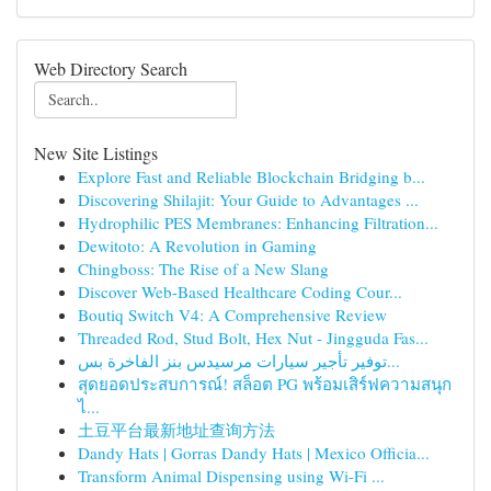
Web Directory Search
New Site Listings
Explore Fast and Reliable Blockchain Bridging b...
Discovering Shilajit: Your Guide to Advantages ...
Hydrophilic PES Membranes: Enhancing Filtration...
Dewitoto: A Revolution in Gaming
Chingboss: The Rise of a New Slang
Discover Web-Based Healthcare Coding Cour...
Boutiq Switch V4: A Comprehensive Review
Threaded Rod, Stud Bolt, Hex Nut - Jingguda Fas...
توفير تأجير سيارات مرسيدس بنز الفاخرة بس...
สุดยอดประสบการณ์! สล็อต PG พร้อมเสิร์ฟความสนุก
ไ...
土豆平台最新地址查询方法
Dandy Hats | Gorras Dandy Hats | Mexico Officia...
Transform Animal Dispensing using Wi-Fi ...