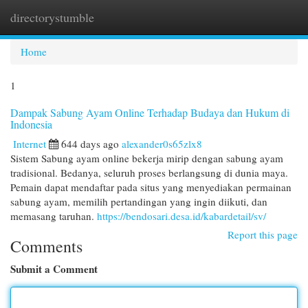
directorystumble
Togg
navi
Home
1
Dampak Sabung Ayam Online Terhadap Budaya dan Hukum di
Indonesia
Internet
644 days ago
alexander0s65zlx8
Sistem Sabung ayam online bekerja mirip dengan sabung ayam
tradisional. Bedanya, seluruh proses berlangsung di dunia maya.
Pemain dapat mendaftar pada situs yang menyediakan permainan
sabung ayam, memilih pertandingan yang ingin diikuti, dan
memasang taruhan.
https://bendosari.desa.id/kabardetail/sv/
Report this page
Comments
Submit a Comment