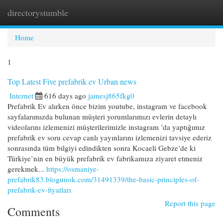
directorystumble
Togg
navi
Home
1
Top Latest Five prefabrik ev Urban news
Internet
616 days ago
jamesj865fkg0
Prefabrik Ev alırken önce bizim youtube, instagram ve facebook
sayfalarımızda bulunan müşteri yorumlarımızı evlerin detaylı
videolarını izlemenizi müşterilerimizle instagram ’da yaptığımız
prefabrik ev soru cevap canlı yayınlarını izlemenizi tavsiye ederiz
sonrasında tüm bilgiyi edindikten sonra Kocaeli Gebze’de ki
Türkiye’nin en büyük prefabrik ev fabrikamıza ziyaret etmeniz
gerekmek...
https://osmaniye-
prefabrik83.blogunok.com/31491339/the-basic-principles-of-
prefabrik-ev-fiyatları
Report this page
Comments