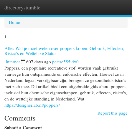
directorystumble
Togg
navi
Home
1
Alles Wat je moet weten over poppers kopen: Gebruik, Effecten,
Risico's en Wettelijke Status
Internet
607 days ago
petere555idx0
Poppers, een populaire recreatieve stof, worden vaak gebruikt
vanwege hun ontspannende en euforische effecten. Hoewel ze in
Nederland legaal verkrijgbaar zijn, brengen ze gezondheidsrisico’s
met zich mee. Dit artikel biedt een uitgebreide gids about poppers,
inclusief hun chemische eigenschappen, gebruik, effecten, risico's,
en de wettelijke standing in Nederland. Wat
https://designerlab.nl/poppers/
Report this page
Comments
Submit a Comment