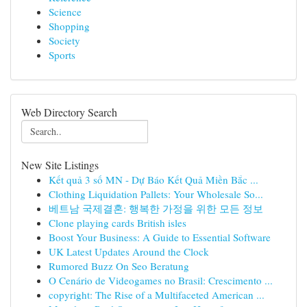
Science
Shopping
Society
Sports
Web Directory Search
New Site Listings
Kết quả 3 số MN - Dự Báo Kết Quả Miền Bắc ...
Clothing Liquidation Pallets: Your Wholesale So...
베트남 국제결혼: 행복한 가정을 위한 모든 정보
Clone playing cards British isles
Boost Your Business: A Guide to Essential Software
UK Latest Updates Around the Clock
Rumored Buzz On Seo Beratung
O Cenário de Videogames no Brasil: Crescimento ...
copyright: The Rise of a Multifaceted American ...