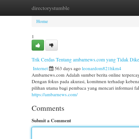
directorystumble
Home
New Site Listings
Add Site
Cat
Home
1
Trik Cerdas Tentang ambarnews.com yang Tidak Dik
Internet
563 days ago
leonardom821hkm4
Ambarnews.com Adalah sumber berita online terpercaya 
Dengan fokus pada akurasi, komitmen terhadap kebenar
pilihan utama bagi pembaca yang mencari informasi faktu
https://ambarnews.com/
Comments
Submit a Comment