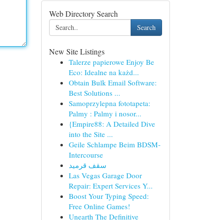
Web Directory Search
Search
New Site Listings
Talerze papierowe Enjoy Be
Eco: Idealne na każd...
Obtain Bulk Email Software:
Best Solutions ...
Samoprzylepna fototapeta:
Palmy : Palmy i nosor...
{Empire88: A Detailed Dive
into the Site ...
Geile Schlampe Beim BDSM-
Intercourse
سقف قرميد
Las Vegas Garage Door
Repair: Expert Services Y...
Boost Your Typing Speed:
Free Online Games!
Unearth The Definitive