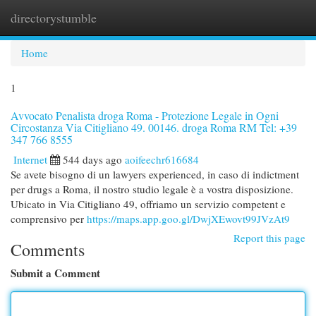
directorystumble
Togg
navi
Home
1
Avvocato Penalista droga Roma - Protezione Legale in Ogni
Circostanza Via Citigliano 49. 00146. droga Roma RM Tel: +39
347 766 8555
Internet
544 days ago
aoifeechr616684
Se avete bisogno di un lawyers experienced, in caso di indictment
per drugs a Roma, il nostro studio legale è a vostra disposizione.
Ubicato in Via Citigliano 49, offriamo un servizio competent e
comprensivo per
https://maps.app.goo.gl/DwjXEwovt99JVzAt9
Report this page
Comments
Submit a Comment