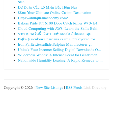
Steel
Dự Đoán Cầu Lô Miền Bắc Hôm Nay
88m: Your Ultimate Online Casino Destination
Https://ahluquranacademy.com/
Bakers Pride 8716100 Door Catch Roller W/ 3-1/4...
Cloud Computing with AWS: Learn the Skills Behi...
ราคาบอลวันนี้: วิเคราะห์บอลสด อัปเดตล่าสุด
Półka łazienkowa narożna czarna: praktyczne roz...
Iron Pyrites,fessulfide,Sulphur Manufacturer gl...
Unlock Your Income: Selling Digital Downloads O...
Wilderness Woods: A Intense Scent for Gentlemen
Nationwide Humidity Leasing: A Rapid Remedy to ...
Copyright © 2026 |
New Site Listings
|
RSS Feeds
Link Directory