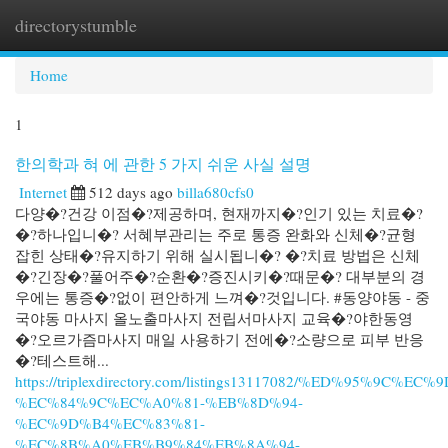
directorystumble
Togg
navi
Home
1
한의학과 혀 에 관한 5 가지 쉬운 사실 설명
Internet
512 days ago
billa680cfs0
다양�?건강 이점�?제공하며, 현재까지�?인기 있는 치료�?
�?하나입니�? 서혜부관리는 주로 통증 완화와 신체�?균형
잡힌 상태�?유지하기 위해 실시됩니�? �?치료 방법은 신체
�?긴장�?풀어주�?순환�?증진시키�?때문�? 대부분의 경
우에는 통증�?없이 편안하게 느껴�?것입니다. #동양야동 - 중
국야동 마사지 올노출마사지 전립서마사지 교육�?야한동영
�?오르가즘마사지 매일 사용하기 전에�?소량으로 피부 반응
�?테스트해...
https://triplexdirectory.com/listings13117082/%ED%95%9C%
%EC%84%9C%EC%A0%81-%EB%8D%94-
%EC%9D%B4%EC%83%81-
%EC%8B%A0%EB%B9%84%EB%8A%94-