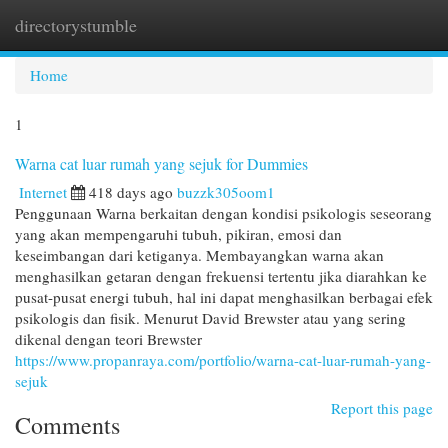
directorystumble
Togg
navi
Home
1
Warna cat luar rumah yang sejuk for Dummies
Internet
418 days ago
buzzk305oom1
Penggunaan Warna berkaitan dengan kondisi psikologis seseorang
yang akan mempengaruhi tubuh, pikiran, emosi dan
keseimbangan dari ketiganya. Membayangkan warna akan
menghasilkan getaran dengan frekuensi tertentu jika diarahkan ke
pusat-pusat energi tubuh, hal ini dapat menghasilkan berbagai efek
psikologis dan fisik. Menurut David Brewster atau yang sering
dikenal dengan teori Brewster
https://www.propanraya.com/portfolio/warna-cat-luar-rumah-yang-
sejuk
Report this page
Comments