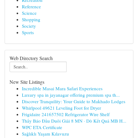
Recreation
Reference
Science
Shopping
Society
Sports
Web Directory Search
New Site Listings
Incredible Masai Mara Safari Experiences
Luxury spa in jayanagar offering premium spa th...
Discover Tranquility: Your Guide to Makhado Lodges
Whirlpool 49621 Leveling Foot for Dryer
Frigidaire 241657502 Refrigerator Wire Shelf
Thấy Báo Đầu Duôi Giải 8 MN · Dò Kết Quả MB H...
WPC ETA Certificate
Sağlıklı Yaşam Kılavuzu