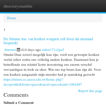
directorystumble
Togg
navi
Home
1
De Slimme truc van keuken wrappen zelf doen dat niemand
bespreekt
Internet
414 days ago
aiden171s2pa5
Omdat Daar zoveel mogelijk kan zijn, voelt een gewrapte keuken
veelal zeker zodra ons volledig andere keuken. Daarnaast kun je
betreffende een relatief korte investering ons enorm verschil
vervaardigen in look en sfeer. Wat ons top beurs kan zijn dit. Voor
een keuken aangaande mijn moeder had je aanraking gezocht
https://intern.ee.aeust.edu.tw/home.php?
do=profile&from=space&mod=space&uid=1064497
Report this page
Comments
Submit a Comment