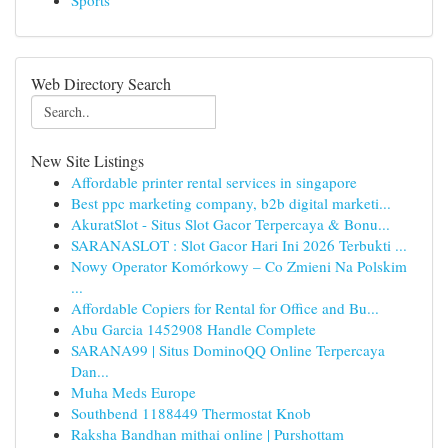
Sports
Web Directory Search
New Site Listings
Affordable printer rental services in singapore
Best ppc marketing company, b2b digital marketi...
AkuratSlot - Situs Slot Gacor Terpercaya & Bonu...
SARANASLOT : Slot Gacor Hari Ini 2026 Terbukti ...
Nowy Operator Komórkowy – Co Zmieni Na Polskim
...
Affordable Copiers for Rental for Office and Bu...
Abu Garcia 1452908 Handle Complete
SARANA99 | Situs DominoQQ Online Terpercaya
Dan...
Muha Meds Europe
Southbend 1188449 Thermostat Knob
Raksha Bandhan mithai online | Purshottam