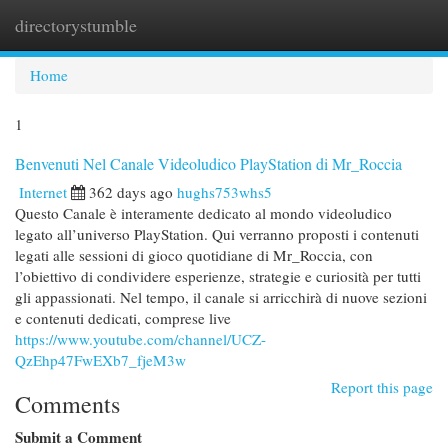
directorystumble
Togg
navi
Home
1
Benvenuti Nel Canale Videoludico PlayStation di Mr_Roccia
Internet
362 days ago
hughs753whs5
Questo Canale è interamente dedicato al mondo videoludico
legato all’universo PlayStation. Qui verranno proposti i contenuti
legati alle sessioni di gioco quotidiane di Mr_Roccia, con
l’obiettivo di condividere esperienze, strategie e curiosità per tutti
gli appassionati. Nel tempo, il canale si arricchirà di nuove sezioni
e contenuti dedicati, comprese live
https://www.youtube.com/channel/UCZ-
QzEhp47FwEXb7_fjeM3w
Report this page
Comments
Submit a Comment