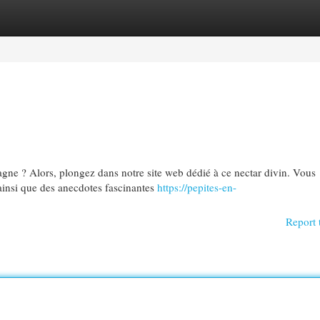
egories
Register
Login
ne ? Alors, plongez dans notre site web dédié à ce nectar divin. Vous
ainsi que des anecdotes fascinantes
https://pepites-en-
Report 