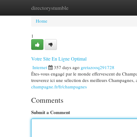
directorystumble
Home
New Site Listings
Add Site
Cat
Home
1
Votre Site En Ligne Optimal
Internet
357 days ago
gretazooq291728
Êtes-vous engagé par le monde effervescent du Champag
trouverez ici une sélection des meilleurs Champagnes, 
champagne.fr/fr/champagnes
Comments
Submit a Comment