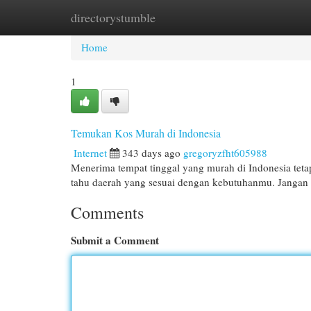
directorystumble
Home
New Site Listings
Add Site
Cat
Home
1
Temukan Kos Murah di Indonesia
Internet
343 days ago
gregoryzfht605988
Menerima tempat tinggal yang murah di Indonesia tetap 
tahu daerah yang sesuai dengan kebutuhanmu. Jangan
Comments
Submit a Comment