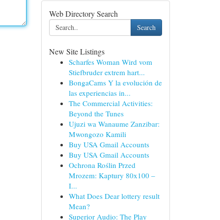
Web Directory Search
Search
New Site Listings
Scharfes Woman Wird vom
Stiefbruder extrem hart...
BongaCams Y la evolución de
las experiencias in...
The Commercial Activities:
Beyond the Tunes
Ujuzi wa Wanaume Zanzibar:
Mwongozo Kamili
Buy USA Gmail Accounts
Buy USA Gmail Accounts
Ochrona Roślin Przed
Mrozem: Kaptury 80x100 –
I...
What Does Dear lottery result
Mean?
Superior Audio: The Play