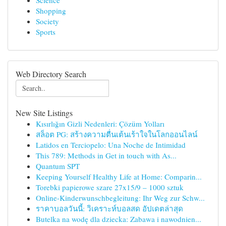
Science
Shopping
Society
Sports
Web Directory Search
New Site Listings
Kısırlığın Gizli Nedenleri: Çözüm Yolları
สล็อต PG: สร้างความตื่นเต้นเร้าใจในโลกออนไลน์
Latidos en Terciopelo: Una Noche de Intimidad
This 789: Methods in Get in touch with As...
Quantum SPT
Keeping Yourself Healthy Life at Home: Comparin...
Torebki papierowe szare 27x15/9 – 1000 sztuk
Online-Kinderwunschbegleitung: Ihr Weg zur Schw...
ราคาบอลวันนี้: วิเคราะห์บอลสด อัปเดตล่าสุด
Butelka na wodę dla dziecka: Zabawa i nawodnien...