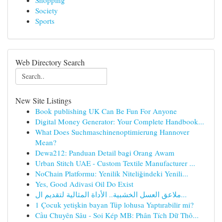
Shopping
Society
Sports
Web Directory Search
New Site Listings
Book publishing UK Can Be Fun For Anyone
Digital Money Generator: Your Complete Handbook...
What Does Suchmaschinenoptimierung Hannover
Mean?
Dewa212: Panduan Detail bagi Orang Awam
Urban Stitch UAE - Custom Textile Manufacturer ...
NoChain Platformu: Yenilik Niteliğindeki Yenili...
Yes, Good Adivasi Oil Do Exist
ملاعق العسل الخشبية.. الأداة المثالية لتقديم ال...
1 Çocuk yetişkin bayan Tüp lohusa Yaptırabilir mi?
Cầu Chuyên Sâu - Soi Kép MB: Phân Tích Dữ Thô...