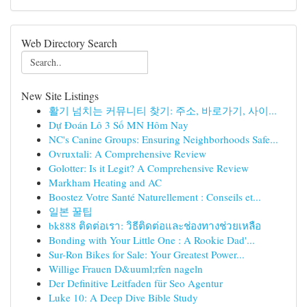
Web Directory Search
New Site Listings
활기 넘치는 커뮤니티 찾기: 주소, 바로가기, 사이...
Dự Đoán Lô 3 Số MN Hôm Nay
NC's Canine Groups: Ensuring Neighborhoods Safe...
Ovruxtali: A Comprehensive Review
Golotter: Is it Legit? A Comprehensive Review
Markham Heating and AC
Boostez Votre Santé Naturellement : Conseils et...
일본 꿀팁
bk888 ติดต่อเรา: วิธีติดต่อและช่องทางช่วยเหลือ
Bonding with Your Little One : A Rookie Dad'...
Sur-Ron Bikes for Sale: Your Greatest Power...
Willige Frauen D&uuml;rfen nageln
Der Definitive Leitfaden für Seo Agentur
Luke 10: A Deep Dive Bible Study