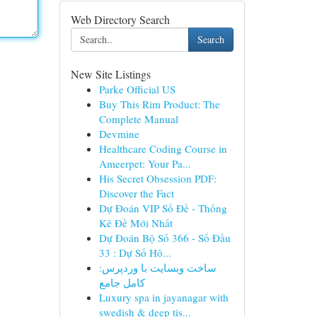
Web Directory Search
Search
New Site Listings
Parke Official US
Buy This Rim Product: The
Complete Manual
Devmine
Healthcare Coding Course in
Ameerpet: Your Pa...
His Secret Obsession PDF:
Discover the Fact
Dự Đoán VIP Số Đề - Thống
Kê Đề Mới Nhất
Dự Đoán Bộ Số 366 - Số Đầu
33 : Dự Số Hô...
ساخت وبسایت با وردپرس:
کامل جامع
Luxury spa in jayanagar with
swedish & deep tis...