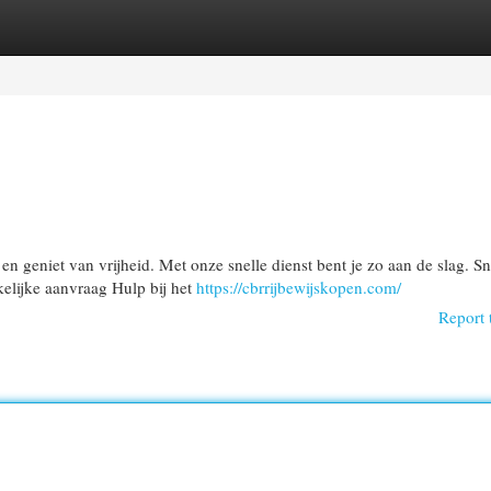
egories
Register
Login
n geniet van vrijheid. Met onze snelle dienst bent je zo aan de slag. Sn
kelijke aanvraag Hulp bij het
https://cbrrijbewijskopen.com/
Report 