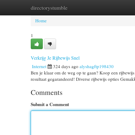
directorystumble
Home
New Site Listings
Add Site
Cat
Home
1
Verkrijg Je Rijbewijs Snel
Internet
324 days ago
alyshagftp198430
Ben je klaar om de weg op te gaan? Koop een rijbewijs e
resultaat gegarandeerd! Diverse rijbewijs opties Gemak
Comments
Submit a Comment