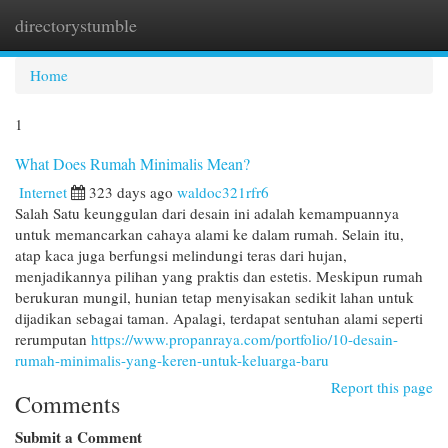
directorystumble
Togg
navi
Home
1
What Does Rumah Minimalis Mean?
Internet
323 days ago
waldoc321rfr6
Salah Satu keunggulan dari desain ini adalah kemampuannya
untuk memancarkan cahaya alami ke dalam rumah. Selain itu,
atap kaca juga berfungsi melindungi teras dari hujan,
menjadikannya pilihan yang praktis dan estetis. Meskipun rumah
berukuran mungil, hunian tetap menyisakan sedikit lahan untuk
dijadikan sebagai taman. Apalagi, terdapat sentuhan alami seperti
rerumputan
https://www.propanraya.com/portfolio/10-desain-
rumah-minimalis-yang-keren-untuk-keluarga-baru
Report this page
Comments
Submit a Comment