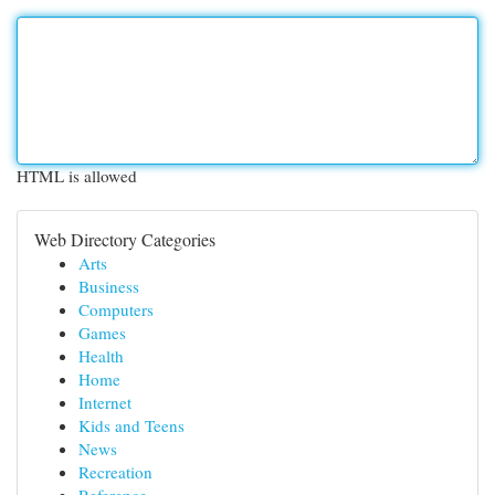
HTML is allowed
Web Directory Categories
Arts
Business
Computers
Games
Health
Home
Internet
Kids and Teens
News
Recreation