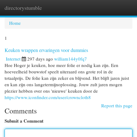
directorystumble
Togg
navi
Home
1
Keuken wrappen ervaringen voor dummies
Internet
297 days ago
william144y0fq7
Hoe Hoger je keuken, hoe meer folie er nodig kan zijn. Een
hoeveelheid bouwstof speelt uiteraard ons grote rol in de
totaalprijs. De folie kan zijn zeker en blijvend. Het blijft jaren juist
en kan zijn ons langetermijnoplossing. Jouw zult jaren mogen
plezier hebben over ons 'nieuwe' keuken door de
https://www.iconfinder.com/user/crowncloth8
Report this page
Comments
Submit a Comment