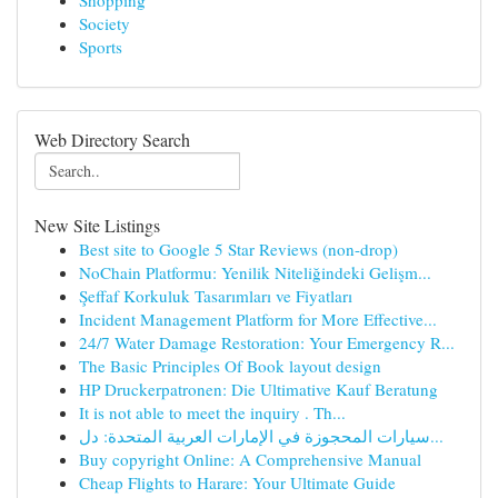
Shopping
Society
Sports
Web Directory Search
New Site Listings
Best site to Google 5 Star Reviews (non-drop)
NoChain Platformu: Yenilik Niteliğindeki Gelişm...
Şeffaf Korkuluk Tasarımları ve Fiyatları
Incident Management Platform for More Effective...
24/7 Water Damage Restoration: Your Emergency R...
The Basic Principles Of Book layout design
HP Druckerpatronen: Die Ultimative Kauf Beratung
It is not able to meet the inquiry . Th...
سيارات المحجوزة في الإمارات العربية المتحدة: دل...
Buy copyright Online: A Comprehensive Manual
Cheap Flights to Harare: Your Ultimate Guide