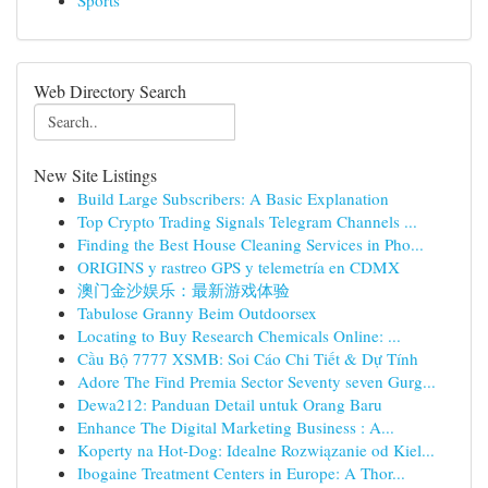
Sports
Web Directory Search
New Site Listings
Build Large Subscribers: A Basic Explanation
Top Crypto Trading Signals Telegram Channels ...
Finding the Best House Cleaning Services in Pho...
ORIGINS y rastreo GPS y telemetría en CDMX
澳门金沙娱乐：最新游戏体验
Tabulose Granny Beim Outdoorsex
Locating to Buy Research Chemicals Online: ...
Cầu Bộ 7777 XSMB: Soi Cáo Chi Tiết & Dự Tính
Adore The Find Premia Sector Seventy seven Gurg...
Dewa212: Panduan Detail untuk Orang Baru
Enhance The Digital Marketing Business : A...
Koperty na Hot-Dog: Idealne Rozwiązanie od Kiel...
Ibogaine Treatment Centers in Europe: A Thor...