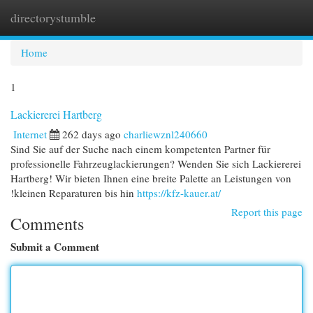
directorystumble
Togg
navi
Home
1
Lackiererei Hartberg
Internet
262 days ago
charliewznl240660
Sind Sie auf der Suche nach einem kompetenten Partner für
professionelle Fahrzeuglackierungen? Wenden Sie sich Lackiererei
Hartberg! Wir bieten Ihnen eine breite Palette an Leistungen von
!kleinen Reparaturen bis hin
https://kfz-kauer.at/
Report this page
Comments
Submit a Comment