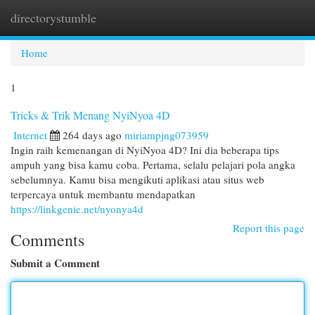
directorystumble
Togg
navi
Home
1
Tricks & Trik Menang NyiNyoa 4D
Internet
264 days ago
miriampjng073959
Ingin raih kemenangan di NyiNyoa 4D? Ini dia beberapa tips
ampuh yang bisa kamu coba. Pertama, selalu pelajari pola angka
sebelumnya. Kamu bisa mengikuti aplikasi atau situs web
terpercaya untuk membantu mendapatkan
https://linkgenie.net/nyonya4d
Report this page
Comments
Submit a Comment