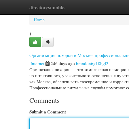
directorystumble
Home
New Site Listings
Add Site
Cat
Home
1
Организация похорон в Москве: профессиональн
Internet
246 days ago
brandon6g18bgl2
Организация похорон — это комплексная и эмоцион
но и тактичного, уважительного отношения к чувст
как Москва, обеспечивать своевременное и коррект
Профессиональные ритуальные службы помогают се
Comments
Submit a Comment