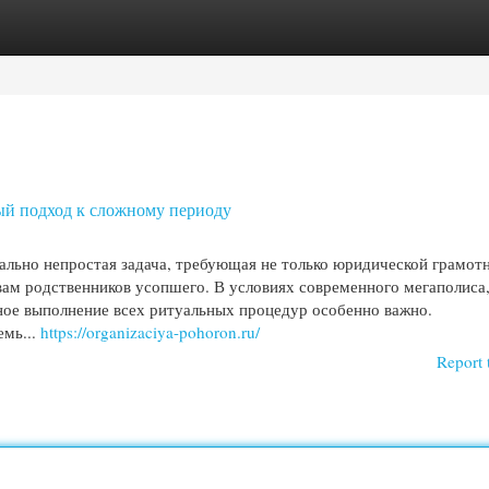
egories
Register
Login
ый подход к сложному периоду
ально непростая задача, требующая не только юридической грамотн
вам родственников усопшего. В условиях современного мегаполиса,
ное выполнение всех ритуальных процедур особенно важно.
мь...
https://organizaciya-pohoron.ru/
Report 