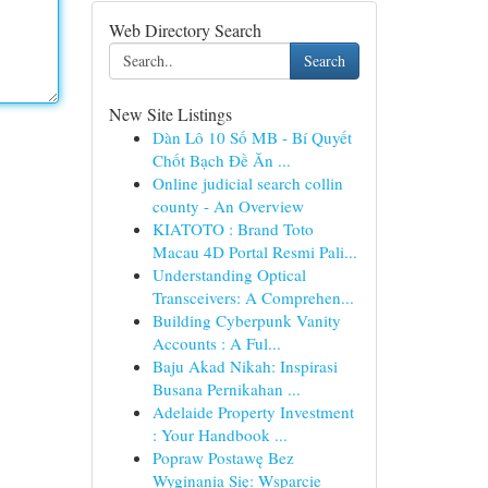
Web Directory Search
Search
New Site Listings
Dàn Lô 10 Số MB - Bí Quyết
Chốt Bạch Đề Ăn ...
Online judicial search collin
county - An Overview
KIATOTO : Brand Toto
Macau 4D Portal Resmi Pali...
Understanding Optical
Transceivers: A Comprehen...
Building Cyberpunk Vanity
Accounts : A Ful...
Baju Akad Nikah: Inspirasi
Busana Pernikahan ...
Adelaide Property Investment
: Your Handbook ...
Popraw Postawę Bez
Wyginania Się: Wsparcie