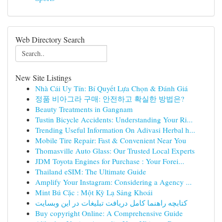
Web Directory Search
New Site Listings
Nhà Cái Uy Tín: Bí Quyết Lựa Chọn & Đánh Giá
정품 비아그라 구매: 안전하고 확실한 방법은?
Beauty Treatments in Gangnam
Tustin Bicycle Accidents: Understanding Your Ri...
Trending Useful Information On Adivasi Herbal h...
Mobile Tire Repair: Fast & Convenient Near You
Thomasville Auto Glass: Our Trusted Local Experts
JDM Toyota Engines for Purchase : Your Forei...
Thailand eSIM: The Ultimate Guide
Amplify Your Instagram: Considering a Agency ...
Mint Bú Cặc : Một Kỳ Lạ Sảng Khoái
کتابچه راهنما کامل دریافت تبلیغات در این وبسایت
Buy copyright Online: A Comprehensive Guide